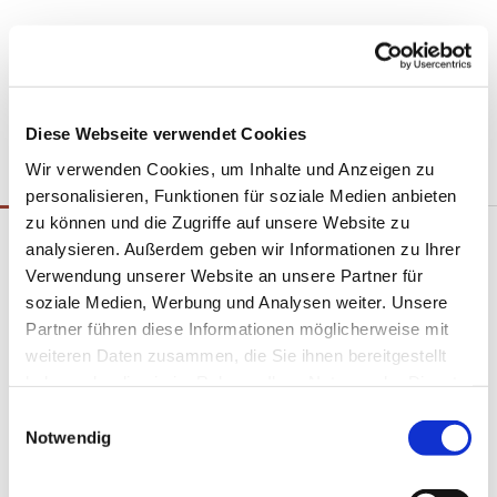
Diese Webseite verwendet Cookies
Wir verwenden Cookies, um Inhalte und Anzeigen zu
personalisieren, Funktionen für soziale Medien anbieten
zu können und die Zugriffe auf unsere Website zu
Unsere Kirche von
analysieren. Außerdem geben wir Informationen zu Ihrer
Innen
Verwendung unserer Website an unsere Partner für
soziale Medien, Werbung und Analysen weiter. Unsere
Partner führen diese Informationen möglicherweise mit
weiteren Daten zusammen, die Sie ihnen bereitgestellt
haben oder die sie im Rahmen Ihrer Nutzung der Dienste
gesammelt haben.
E
Notwendig
i
n
w