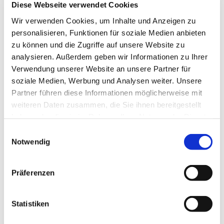
Diese Webseite verwendet Cookies
Wir verwenden Cookies, um Inhalte und Anzeigen zu
Die Glocken schweigen, der Altar ist abgeräumt.
personalisieren, Funktionen für soziale Medien anbieten
Jemand stirbt. Das Leben weicht und tiefe
zu können und die Zugriffe auf unsere Website zu
Traurigkeit breitet sich aus. In den vergangenen
analysieren. Außerdem geben wir Informationen zu Ihrer
Monaten starben in Deutschland 76000 Menschen
an Covid 19, 6 davon auch in unserer Stadt. An
Verwendung unserer Website an unsere Partner für
diesem Karfreitag nehmen wir sie mit hinein in
soziale Medien, Werbung und Analysen weiter. Unsere
unsere Trauer - und dann auch hinein in unsere
Partner führen diese Informationen möglicherweise mit
Hoffnung des Ostermorgens, wenn das Grab leer
weiteren Daten zusammen, die Sie ihnen bereitgestellt
sein wird.
haben oder die sie im Rahmen Ihrer Nutzung der Dienste
gesammelt haben.
E
Notwendig
i
Wir wünschen allen die Zeit und Muße, den
Karfreitag in Stille begehen zu können.
n
w
Präferenzen
i
Das Team der Fastenbriefaktion
l
l
Statistiken
i