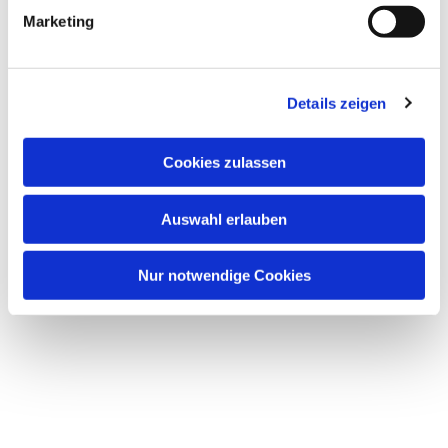
g
Marketing
u
n
g
Details zeigen
s
a
u
Cookies zulassen
s
w
Auswahl erlauben
a
h
l
Nur notwendige Cookies