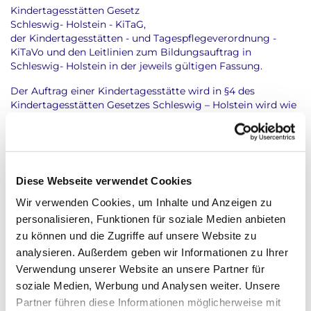
Kindertagesstätten Gesetz
Schleswig- Holstein - KiTaG,
der Kindertagesstätten - und Tagespflegeverordnung -
KiTaVo und den Leitlinien zum Bildungsauftrag in
Schleswig- Holstein in der jeweils gültigen Fassung.
Der Auftrag einer Kindertagesstätte wird in §4 des
Kindertagesstätten Gesetzes Schleswig – Holstein wird wie
folgt beschrieben:
„Die Kindertagesstätten haben einen eigenen Betreuungs-,
Erziehungs- und Bildungsauftrag. Dabei ist die Entwicklung
des Kindes zu einer eigenverantwortlichen und
Diese Webseite verwendet Cookies
gemeinschaftsfähigen Persönlichkeit zu unterstützen und
das leibliche, seelische und geistige Wohl des Kindes zu
Wir verwenden Cookies, um Inhalte und Anzeigen zu
fördern.“
personalisieren, Funktionen für soziale Medien anbieten
zu können und die Zugriffe auf unsere Website zu
Unter anderem heißt es in § 5, dass die Kinder ihrem
Entwicklungsstand entsprechend und unter dem Aspekt
analysieren. Außerdem geben wir Informationen zu Ihrer
der Ganzheitlichkeit betreut, erzogen und gebildet werden
Verwendung unserer Website an unsere Partner für
sollen.
soziale Medien, Werbung und Analysen weiter. Unsere
Partner führen diese Informationen möglicherweise mit
Die pädagogischen Fachkräfte