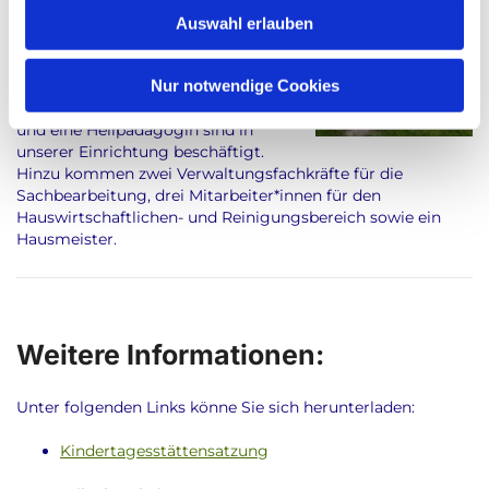
w
Regelgruppe sind im Saxtorfer Weg
Auswahl erlauben
a
84 in Eckernförde ansässig.
h
Insgesamt 24 pädagogische
l
Nur notwendige Cookies
Fachkräfte, Erzieher*innen,
Sozialpädagogische Assistent*innen
und eine Heilpädagogin sind in
unserer Einrichtung beschäftigt.
Hinzu kommen zwei Verwaltungsfachkräfte für die
Sachbearbeitung, drei Mitarbeiter*innen für den
Hauswirtschaftlichen- und Reinigungsbereich sowie ein
Hausmeister.
Weitere Informationen:
Unter folgenden Links könne Sie sich herunterladen:
Kindertagesstättensatzung