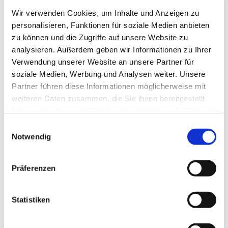
Wir verwenden Cookies, um Inhalte und Anzeigen zu
personalisieren, Funktionen für soziale Medien anbieten
zu können und die Zugriffe auf unsere Website zu
analysieren. Außerdem geben wir Informationen zu Ihrer
Verwendung unserer Website an unsere Partner für
soziale Medien, Werbung und Analysen weiter. Unsere
Partner führen diese Informationen möglicherweise mit
weiteren Daten zusammen, die Sie ihnen bereitgestellt
haben oder die sie im Rahmen Ihrer Nutzung der Dienste
gesammelt haben.
E
Notwendig
i
n
w
Präferenzen
i
l
l
Statistiken
i
g