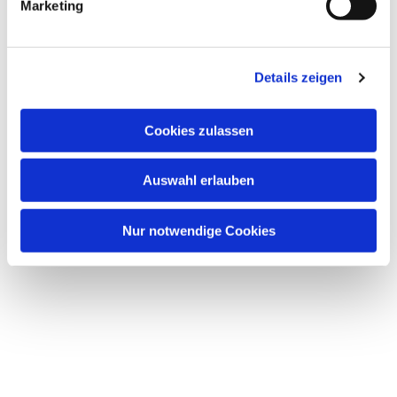
Marketing
u
n
g
Details zeigen
s
a
u
Cookies zulassen
s
w
Auswahl erlauben
a
h
l
Nur notwendige Cookies