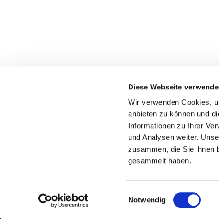
Diese Webseite verwende
Wir verwenden Cookies, um
Ev.-Luth. Kirchengemeinde
anbieten zu können und di
Eckernförde
Informationen zu Ihrer Ve
und Analysen weiter. Unse
zusammen, die Sie ihnen b
gesammelt haben.
E
Notwendig
i
n